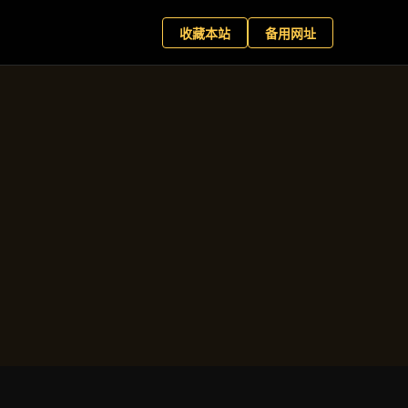
博全站
预约